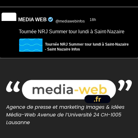
MEDIA WEB
18h
@mediawebinfos
·
Tournée NRJ Summer tour lundi à Saint-Nazaire
Tournée NRJ Summer tour lundi à Saint-Nazaire
- Saint Nazaire Infos
La tournée d’été NRJ s’arrête à Saint-Nazaire
lundi 10 août 2026. Rendez-vous de 14h30 à
18h30 sur la plage face à la place du Commando.
saintnazaire-infos.fr
0
0
Twitter
MEDIA WEB
Agence de presse et marketing Images & Idées
9 Août
@mediawebinfos
·
Média-Web Avenue de l’Université 24 CH-1005
Assemblée du GRSB : à La Baule, le maire ne bouge
Lausanne
pas d’un centimètre
Assemblée du GRSB : à La Baule, le maire ne