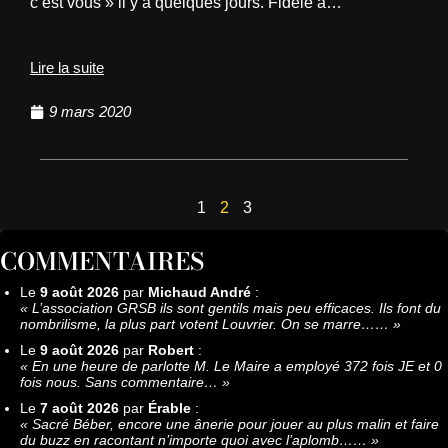
c’est vous » il y a quelques jours. Fidèle à…
Lire la suite
9 mars 2020
1
2
3
COMMENTAIRES
Le
9 août 2026
par
Michaud André
:
«
L’association GRSB ils sont gentils mais peu efficaces. Ils font du
nombrilisme, la plus part votent Louvrier. On se marre……
»
Le
9 août 2026
par
Robert
:
«
En une heure de parlotte M. Le Maire a employé 372 fois JE et 0
fois nous. Sans commentaire…
»
Le
7 août 2026
par
Érable
:
«
Sacré Béber, encore une ânerie pour jouer au plus malin et faire
du buzz en racontant n’importe quoi avec l’aplomb……
»