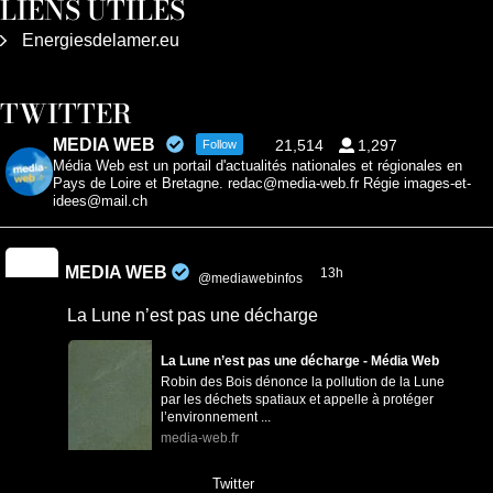
LIENS UTILES
Energiesdelamer.eu
TWITTER
MEDIA WEB
21,514
1,297
Follow
Média Web est un portail d'actualités nationales et régionales en
Pays de Loire et Bretagne. redac@media-web.fr Régie images-et-
idees@mail.ch
MEDIA WEB
13h
@mediawebinfos
·
La Lune n’est pas une décharge
La Lune n’est pas une décharge - Média Web
Robin des Bois dénonce la pollution de la Lune
par les déchets spatiaux et appelle à protéger
l’environnement ...
media-web.fr
0
0
Twitter