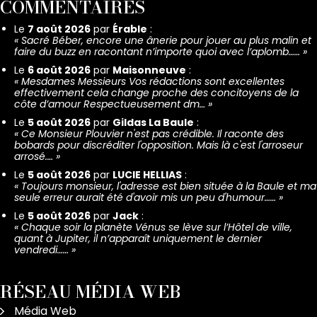
COMMENTAIRES
Le
7 août 2026
par
Érable
:
«
Sacré Béber, encore une ânerie pour jouer au plus malin et
faire du buzz en racontant n’importe quoi avec l’aplomb……
»
Le
6 août 2026
par
Maisonneuve
:
«
Mesdames Messieurs Vos rédactions sont excellentes
effectivement cela change proche des concitoyens de la
côte d’amour Respectueusement dm…
»
Le
5 août 2026
par
Gildas La Baule
:
«
Ce Monsieur Plouvier n'est pas crédible. Il raconte des
bobards pour discréditer l'opposition. Mais là c'est l'arroseur
arrosé.…
»
Le
5 août 2026
par
LUCIE HELLIAS
:
«
Toujours monsieur, l'adresse est bien située à la Baule et ma
seule erreur aurait été d'avoir mis un peu d'humour……
»
Le
5 août 2026
par
Jack
:
«
Chaque soir la planète Vénus se lève sur l’Hôtel de ville,
quant à Jupiter, il n’apparaît uniquement le dernier
vendredi……
»
RÉSEAU MÉDIA WEB
Média Web