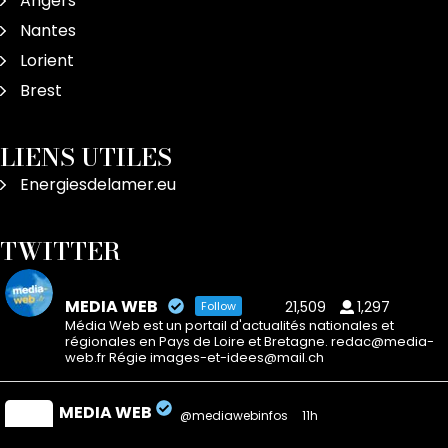
Angers
Nantes
Lorient
Brest
LIENS UTILES
Energiesdelamer.eu
TWITTER
MEDIA WEB
21,509
1,297
Follow
Média Web est un portail d'actualités nationales et
régionales en Pays de Loire et Bretagne. redac@media-
web.fr Régie images-et-idees@mail.ch
MEDIA WEB
@mediawebinfos
·
11h