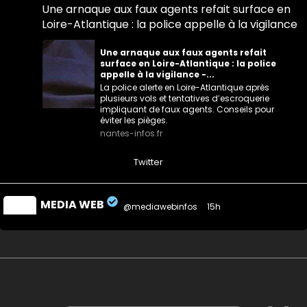
Une arnaque aux faux agents refait surface en
Loire-Atlantique : la police appelle à la vigilance
Une arnaque aux faux agents refait
surface en Loire-Atlantique : la police
appelle à la vigilance -...
La police alerte en Loire-Atlantique après
plusieurs vols et tentatives d’escroquerie
impliquant de faux agents. Conseils pour
éviter les pièges.
nantes-infos.fr
0
0
Twitter
MEDIA WEB
@mediawebinfos
·
15h
Notre-Dame-des-Landes : des semis contre le
projet de CRA de Nantes
Notre-Dame-des-Landes : des semis
contre le projet de CRA de Nantes -
Nantes Infos