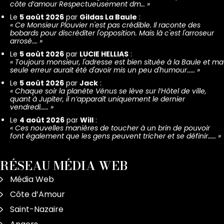
côte d’amour Respectueusement dm…
»
Le
5 août 2026
par
Gildas La Baule
:
«
Ce Monsieur Plouvier n'est pas crédible. Il raconte des
bobards pour discréditer l'opposition. Mais là c'est l'arroseur
arrosé.…
»
Le
5 août 2026
par
LUCIE HELLIAS
:
«
Toujours monsieur, l'adresse est bien située à la Baule et ma
seule erreur aurait été d'avoir mis un peu d'humour……
»
Le
5 août 2026
par
Jack
:
«
Chaque soir la planète Vénus se lève sur l’Hôtel de ville,
quant à Jupiter, il n’apparaît uniquement le dernier
vendredi……
»
Le
4 août 2026
par
Will
:
«
Ces nouvelles manières de toucher à un brin de pouvoir
font également que les gens peuvent tricher et se définir……
»
RÉSEAU MÉDIA WEB
Média Web
Côte d’Amour
Saint-Nazaire