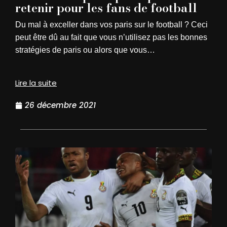
retenir pour les fans de football
Du mal à exceller dans vos paris sur le football ? Ceci
peut être dû au fait que vous n’utilisez pas les bonnes
stratégies de paris ou alors que vous…
Lire la suite
26 décembre 2021