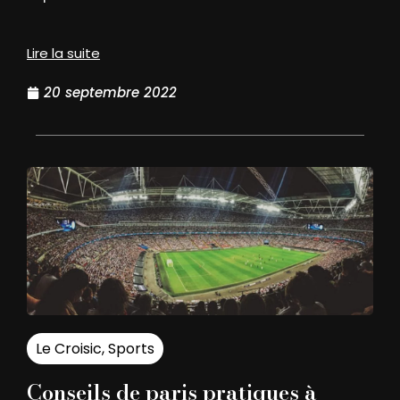
Lire la suite
20 septembre 2022
Le Croisic
,
Sports
Conseils de paris pratiques à