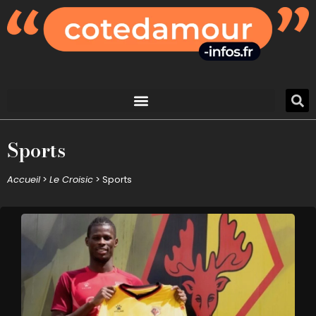
Sports
Accueil
>
Le Croisic
>
Sports