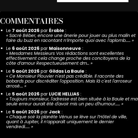
COMMENTAIRES
Le
7 août 2026
par
Érable
:
«
Sacré Béber, encore une ânerie pour jouer au plus malin et
faire du buzz en racontant n’importe quoi avec l’aplomb……
»
Le
6 août 2026
par
Maisonneuve
:
«
Mesdames Messieurs Vos rédactions sont excellentes
effectivement cela change proche des concitoyens de la
côte d’amour Respectueusement dm…
»
Le
5 août 2026
par
Gildas La Baule
:
«
Ce Monsieur Plouvier n'est pas crédible. Il raconte des
bobards pour discréditer l'opposition. Mais là c'est l'arroseur
arrosé.…
»
Le
5 août 2026
par
LUCIE HELLIAS
:
«
Toujours monsieur, l'adresse est bien située à la Baule et ma
seule erreur aurait été d'avoir mis un peu d'humour……
»
Le
5 août 2026
par
Jack
:
«
Chaque soir la planète Vénus se lève sur l’Hôtel de ville,
quant à Jupiter, il n’apparaît uniquement le dernier
vendredi……
»