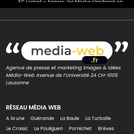
FC Lorient – Angers : les Merlus s’inclinent en
amical malgré une réaction en seconde période
FC Lorient – Angers : les Merlus
s’inclinent en amical malgré une
réaction en seconde période -...
FC Lorient – Angers : les Merlus s’inclinent 2-1
en match amical à Inzinzac-Lochrist.
Résumé, buts et réacti...
lorient-infos.fr
0
0
Twitter
Agence de presse et marketing Images & Idées
Média-Web Avenue de l’Université 24 CH-1005
MEDIA WEB
Lausanne
@mediawebinfos
·
7 Août
Une arnaque aux faux agents refait surface en
Loire-Atlantique : la police appelle à la vigilance
RÉSEAU MÉDIA WEB
Une arnaque aux faux agents refait
A la une
Guérande
La Baule
La Turballe
surface en Loire-Atlantique : la police
appelle à la vigilance -...
Le Croisic
Le Pouliguen
Pornichet
Brèves
La police alerte en Loire-Atlantique après