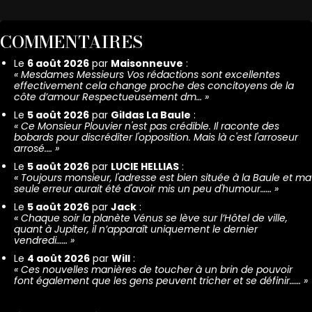
COMMENTAIRES
Le
6 août 2026
par
Maisonneuve
:
«
Mesdames Messieurs Vos rédactions sont excellentes
effectivement cela change proche des concitoyens de la
côte d’amour Respectueusement dm…
»
Le
5 août 2026
par
Gildas La Baule
:
«
Ce Monsieur Plouvier n'est pas crédible. Il raconte des
bobards pour discréditer l'opposition. Mais là c'est l'arroseur
arrosé.…
»
Le
5 août 2026
par
LUCIE HELLIAS
:
«
Toujours monsieur, l'adresse est bien située à la Baule et ma
seule erreur aurait été d'avoir mis un peu d'humour……
»
Le
5 août 2026
par
Jack
:
«
Chaque soir la planète Vénus se lève sur l’Hôtel de ville,
quant à Jupiter, il n’apparaît uniquement le dernier
vendredi……
»
Le
4 août 2026
par
Will
:
«
Ces nouvelles manières de toucher à un brin de pouvoir
font également que les gens peuvent tricher et se définir……
»