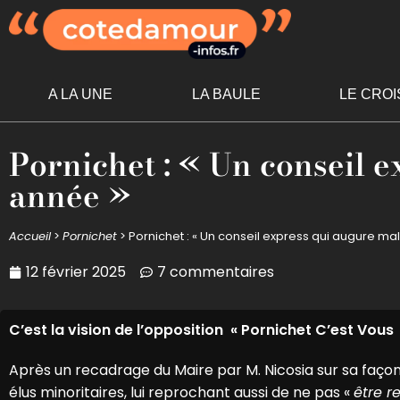
A LA UNE
LA BAULE
LE CROI
Pornichet : « Un conseil e
année »
Accueil
>
Pornichet
>
Pornichet : « Un conseil express qui augure ma
12 février 2025
7 commentaires
C’est la vision de l’opposition
«
Pornichet C’est Vous »
Après un recadrage du Maire par M. Nicosia sur sa faço
élus minoritaires, lui reprochant aussi de ne pas «
être r