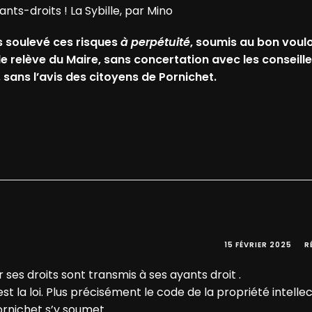
nts-droits ! La Sybille, par Mino
s soulevé ces risques
à perpétuité
, soumis au bon voulo
ale relève du Maire, sans concertation avec les conseill
 sans l’avis des citoyens de Pornichet.
15 FÉVRIER 2025
R
 ses droits sont transmis à ses ayants droit .
’est la loi. Plus précisément le code de la propriété intelle
 Pornichet s’y soumet.