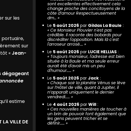
sont excellentes effectivement cela
change proche des concitoyens de la
côte d’amour Respectueusement
r sur les
dm…
»
Le
5 août 2026
par
Gildas La Baule
:
«
Ce Monsieur Plouvier n'est pas
crédible. Il raconte des bobards pour
 portuaire,
discréditer l'opposition. Mais là c'est
l'arroseur arrosé.…
»
lièrement sur
Le
5 août 2026
par
LUCIE HELLIAS
:
utôt «
Jean-
«
Toujours monsieur, l'adresse est bien
située à la Baule et ma seule erreur
aurait été d'avoir mis un peu
d'humour……
»
ls dégageant
Le
5 août 2026
par
Jack
:
 annoncée
«
Chaque soir la planète Vénus se lève
sur l’Hôtel de ville, quant à Jupiter, il
n’apparaît uniquement le dernier
vendredi……
»
qu’il estime
Le
4 août 2026
par
Will
:
«
Ces nouvelles manières de toucher à
un brin de pouvoir font également que
les gens peuvent tricher et se
 LA VILLE DE
définir……
»