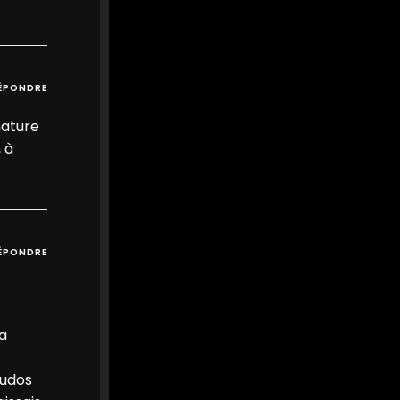
0
0
Twitter
MEDIA
@mediawebinfos
·
21h
ÉPONDRE
WEB
Le chômage repart à la
nature
hausse et atteint un niveau
 à
inédit depuis la crise du Covid
Le chômage repart à la
hausse et atteint un
niveau inédit depuis la
crise du Covid - Média
Web
ÉPONDRE
Le taux de chômage
atteint 8,3 % en France au
deuxième trimestre, son
niveau le plus élevé depuis
la crise ...
la
media-web.fr
0
0
Twitter
eudos