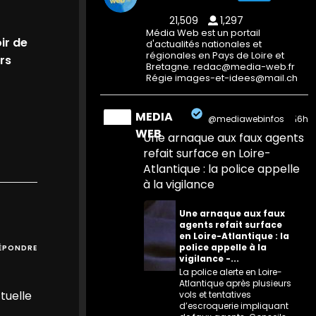
21,509
1,297
Média Web est un portail
ir de
d'actualités nationales et
régionales en Pays de Loire et
ers
Bretagne. redac@media-web.fr
Régie images-et-idees@mail.ch
MEDIA
@mediawebinfos
·
16h
WEB
Une arnaque aux faux agents
refait surface en Loire-
Atlantique : la police appelle
à la vigilance
Une arnaque aux faux
agents refait surface
en Loire-Atlantique : la
police appelle à la
ÉPONDRE
vigilance -...
La police alerte en Loire-
Atlantique après plusieurs
ctuelle
vols et tentatives
d’escroquerie impliquant