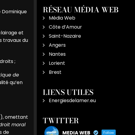
RÉSEAU MÉDIA WEB
me Dominique
Média Web
Côte d’Amour
clairage et
Saint-Nazaire
s travaux du
Angers
Nantes
droits
;
Lorient
Brest
stique de
alité qu’en
LIENS UTILES
Energiesdelamer.eu
!), omettant
TWITTER
droit moral
as de
MEDIA WEB
Follow