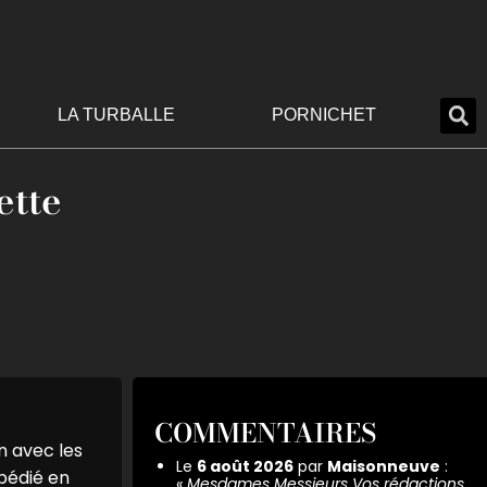
LA TURBALLE
PORNICHET
ette
COMMENTAIRES
n avec les
Le
6 août 2026
par
Maisonneuve
:
xpédié en
«
Mesdames Messieurs Vos rédactions