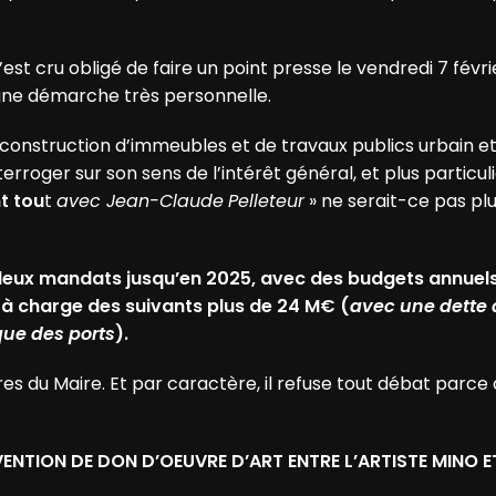
st cru obligé de faire un point presse le vendredi 7 févrie
s une démarche très personnelle.
construction d’immeubles et de travaux publics urbain et
nterroger sur son sens de l’intérêt général, et plus particu
t tou
t
avec Jean-Claude
Pelleteur
» ne serait-ce pas pl
r deux mandats jusqu’en 2025, avec des budgets annue
er à charge des suivants plus de 24 M€ (
avec une dette
que des ports
).
res du Maire. Et par caractère, il refuse tout débat parce 
ENTION DE DON D’OEUVRE D’ART ENTRE L’ARTISTE MINO ET