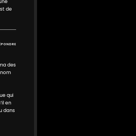
 une
st de
ÉPONDRE
mma des
e nom
ue qui
il en
vu dans