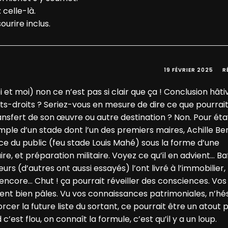
 celle-là.
urire inclus.
19 FÉVRIER 2025
R
moi) non ce n’est pas si clair que ça ! Conclusion hâti
ts-droits ? Seriez-vous en mesure de dire ce que pourrait
nsfert de son œuvre ou autre destination ? Non. Pour ét
emple d’un stade dont l’un des premiers maires, Achille Be
ice du public (feu stade Louis Mahé) sous la forme d’une
re, et préparation militaire. Voyez ce qu’il en advient… B
rs (d’autres ont aussi essayés) l’ont livré à l’immobilier,
encore… Chut ! ça pourrait réveiller des consciences. Vos
t bien pâles. Vu vos connaissances patrimoniales, n’hés
orcer la future liste du sortant, ce pourrait être un atout 
c’est flou, on connaît la formule, c’est qu’il y a un loup.