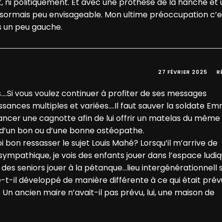
, ni politiquement. Et avec une prothèse de la hanche et
ésormais peu envisageable. Mon ultime préoccupation c’e
is un peu gauche.
27 FÉVRIER 2025
R
s….Si vous voulez continuer à profiter de ses messages
sances multiples et variées….Il faut sauver la soldate E
t lancer une cagnotte afin de lui offrir un matelas du mêm
s d’un bon ou d’une bonne ostéopathe.
 bon ressasser le sujet Louis Mahé? Lorsqu’il m’arrive de
sympathique, je vois des enfants jouer dans l’espace ludiq
 des seniors jouer à la pétanque…lieu intergénérationnell s’
e-t-il développé de manière différente à ce qui était pré
 Un ancien maire n’avait-il pas prévu, lui, une maison de