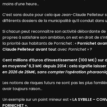
moins d’une heure…
C’est sans doute pour cela que Jean-Claude Pelleteur s’e
différents dossiers de la municipalité qu’il conduit dan
Si chacun peut reconnaître son activité débordante de 
propres à satisfaire son ambition, on est en droit de s’i
la priorité aux habitants de Pornichet : «
Pornichet avan
Claude Pelleteur avant tou
t
avec Pornichet
» ?
Cent millions d’Euros d’investissement (100 M€) su
1
en moyenne
6,3 M€ depuis 2014 : cela signifie laiss
en 2026 de 26M€,
sans compter l’opération pharaoni
Les notions de risques futurs ne sont pas les plus familiè
avoir toujours raison…
Un exemple sur un point mineur est «
LA SYBILLE – CONV
PORNICHET ».