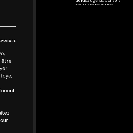
de faux agents. Conseils
pour éviter les pièges.
nantes-infos.fr
0
0
Twitter
MEDIA
ÉPONDRE
@mediawebinfos
·
20h
WEB
Notre-Dame-des-Landes :
ve,
des semis contre le projet de
 être
CRA de Nantes
ayer
rtoye,
Notre-Dame-des-
Landes : des semis
contre le projet de CRA
afouant
de Nantes - Nantes
Infos
À Notre-Dame-des-
Landes, habitants,
paysans et collectifs se
itez
mobilisent contre
pour
l’utilisation de terres de
l’ex-Zad po...
nantes-infos.fr