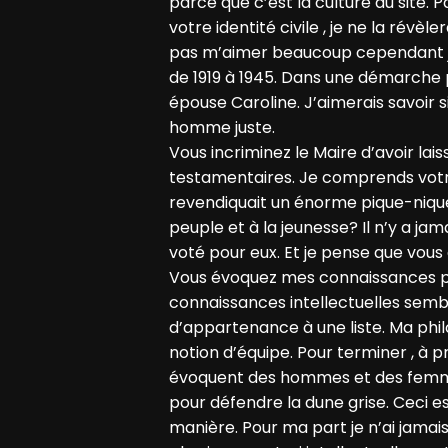
parce que c’est la culture du site. P
votre identité civile , je ne la rév
pas m’aimer beaucoup cependant je
de 1919 à 1945. Dans une démarche
épouse Caroline. J’aimerais savoir s
homme juste.
Vous incriminez le Maire d’avoir lai
testamentaires. Je comprends votr
revendiquait un énorme pique-nique
peuple et à la jeunesse? Il n’y a jam
voté pour eux. Et je pense que vous
Vous évoquez mes connaissances pa
connaissances intellectuelles semb
d’appartenance à une liste. Ma phil
notion d’équipe. Pour terminer , à
évoquent des hommes et des femmes
pour défendre la dune grise. Ceci e
manière. Pour ma part je n’ai jamais