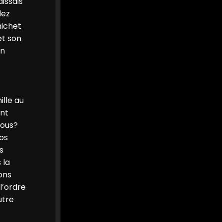
aissais
lez
MEDIA
@mediawebinfos
·
22h
nichet
WEB
Le collectif Verrie Bad Trip
et son
demande à être reçu par le
un
Préfet et franchit une
nouvelle étape en se
constituant en association
Le collectif Verrie Bad
lle au
Trip demande à être
reçu par le Préfet et
ont
franchit une nouvelle
vous?
étape en se...
Le collectif Verrie Bad Trip
os
demande à être reçu par
s
le Préfet de Maine-et-Loire
et annonce sa
 la
constitution en...
ons
angers-infos.fr
l’ordre
0
0
Twitter
utre
Afficher plus