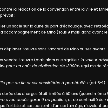
 contre la rédaction de la convention entre la ville et M
prévoit :
taller un socle sur la dune du port d’échouage, avec rétroé
e d’accompagnement de Mino (sous 9 mois, donc avant le
pas déplacer l’œuvre sans l’accord de Mino ou ses
ayants-
pas vendre l’œuvre (mais alors que signifie
« la valeur arti
€, pour un coût de réalisation de 13000€
» qui n’a de ré
ifie pas de fin et est considérée à perpétuité
» (art 8-1).
a durée des charges était limitée à 50 ans (quand même 
re avec accès garanti au public »
, et de continuité du «
 que l’artiste et son conjoint, d’un certain âge, n’avaient p