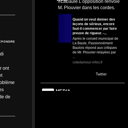
#LaBaule L'opposition renvoie
M. Plouvier dans les cordes.
Quand on veut donner des
leçons de sérieux, encore
faut-il commencer par faire
preuve de rigueur. -...
Après le conseil municipal de
ÉPONDRE
La Baule, Passionnément
Baulois répond aux critiques
de Mr. Plouvier relayées par
di
...
r
cotedamour-infos.fr
r ont
0
0
Twitter
et
problème
es
MEDIA
13h
@mediawebinfos
·
nde de
WEB
L’Urssaf Pays de la Loire
dévoile les temps forts de son
année 2025
L'Urssaf Pays de la Loire