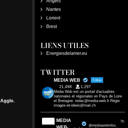
Angers
Nantes
Lorient
Brest
LIENS UTILES
Energiesdelamer.eu
TWITTER
MEDIA WEB
Follow
21,498
1,297
Média Web est un portail d'actualités
nationales et régionales en Pays de Loire
’Agglo.
et Bretagne. redac@media-web.fr Régie
images-et-idees@mail.ch
MEDIA
7h
@mediawebinfos
·
WEB