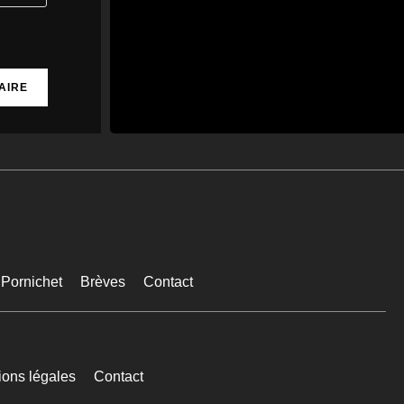
conseil municipal de La
Baule et sur...
cotedamour-infos.fr
0
0
Twitter
MEDIA
4
@mediawebinfos
·
Août
WEB
Avis d’enquête publique à
Saint-Nazaire pour modifier le
PLUi
Avis d’enquête publique à
Saint-Nazaire pour modifier
le PLUi - Saint Nazaire Infos
Pornichet
Brèves
Contact
Une enquête publique pour
créer un périmètre autour de
3 monuments historiques, et
la modification du PLUi de
Saint-Nazaire Agglo
saintnazaire-infos.fr
ions légales
Contact
0
0
Twitter