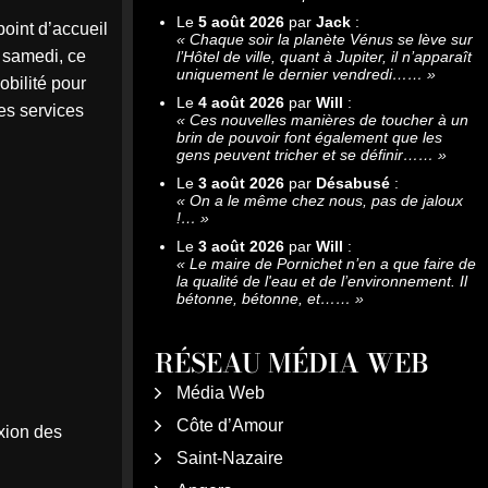
Le
5 août 2026
par
Jack
:
oint d’accueil
«
Chaque soir la planète Vénus se lève sur
 samedi, ce
l’Hôtel de ville, quant à Jupiter, il n’apparaît
uniquement le dernier vendredi……
»
obilité pour
Le
4 août 2026
par
Will
:
es services
«
Ces nouvelles manières de toucher à un
brin de pouvoir font également que les
gens peuvent tricher et se définir……
»
Le
3 août 2026
par
Désabusé
:
«
On a le même chez nous, pas de jaloux
!…
»
Le
3 août 2026
par
Will
:
«
Le maire de Pornichet n’en a que faire de
la qualité de l'eau et de l’environnement. Il
bétonne, bétonne, et……
»
RÉSEAU MÉDIA WEB
Média Web
Côte d’Amour
exion des
Saint-Nazaire