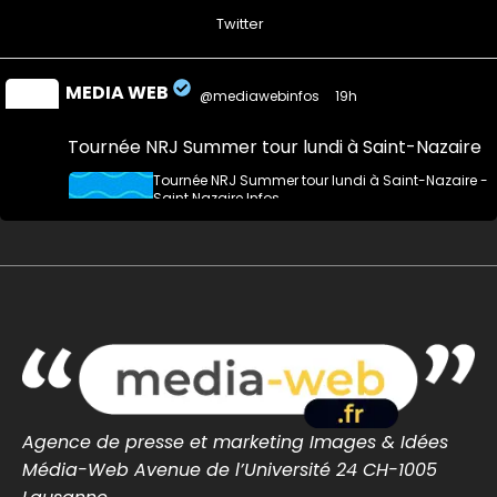
0
0
Twitter
MEDIA WEB
@mediawebinfos
·
19h
Tournée NRJ Summer tour lundi à Saint-Nazaire
Tournée NRJ Summer tour lundi à Saint-Nazaire -
Saint Nazaire Infos
La tournée d’été NRJ s’arrête à Saint-Nazaire lundi
10 août 2026. Rendez-vous de 14h30 à 18h30 sur
la plage face à la place du Commando.
saintnazaire-infos.fr
0
0
Twitter
MEDIA WEB
@mediawebinfos
·
9 Août
Assemblée du GRSB : à La Baule, le maire ne
Agence de presse et marketing Images & Idées
bouge pas d’un centimètre
Média-Web Avenue de l’Université 24 CH-1005
Assemblée du GRSB : à La Baule, le maire ne