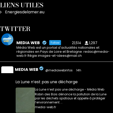
LIENS UTILES
Energiesdelamer.eu
TWITTER
MEDIA WEB
21,514
1,297
Follow
Média Web est un portail d'actualités nationales et
régionales en Pays de Loire et Bretagne. redac@media-
web.fr Régie images-et-idees@mail.ch
MEDIA WEB
@mediawebinfos
·
14h
La Lune n’est pas une décharge
La Lune n’est pas une décharge - Média Web
Robin des Bois dénonce la pollution de la Lune
par les déchets spatiaux et appelle à protéger
l’environnement ...
media-web.fr