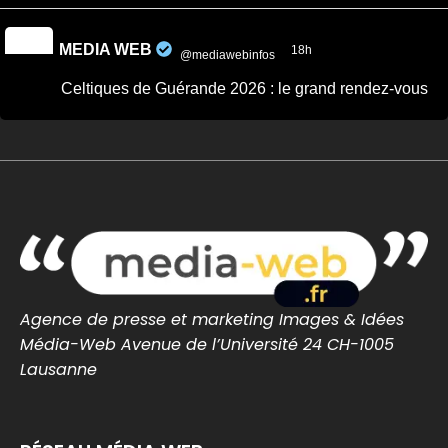
MEDIA WEB
18h
@mediawebinfos
·
Celtiques de Guérande 2026 : le grand rendez-vous
breton revient ce week-end
Celtiques de Guérande 2026 : le grand rendez-
vous breton revient ce week-end - Côte
d'Amour Infos
Celtiques de Guérande 2026 : dates, programme
et artistes attendus pour ce grand rendez-vous
breton avec Fest-Noz et traditions celtiques.
cotedamour-infos.fr
0
0
Twitter
Agence de presse et marketing Images & Idées
Média-Web Avenue de l’Université 24 CH-1005
Lausanne
MEDIA WEB
19h
@mediawebinfos
·
#BREST Stade Brestois : Joseph Nonge, un premier
renfort au milieu pour lancer le mercato