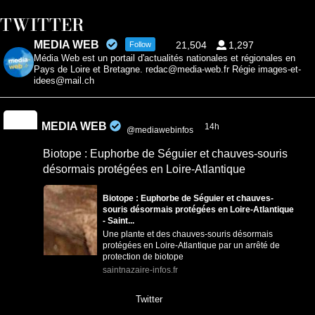
TWITTER
MEDIA WEB
21,504
1,297
Follow
Média Web est un portail d'actualités nationales et régionales en
Pays de Loire et Bretagne. redac@media-web.fr Régie images-et-
idees@mail.ch
MEDIA WEB
14h
@mediawebinfos
·
Biotope : Euphorbe de Séguier et chauves-souris
désormais protégées en Loire-Atlantique
Biotope : Euphorbe de Séguier et chauves-
souris désormais protégées en Loire-Atlantique
- Saint...
Une plante et des chauves-souris désormais
protégées en Loire-Atlantique par un arrêté de
protection de biotope
saintnazaire-infos.fr
0
0
Twitter