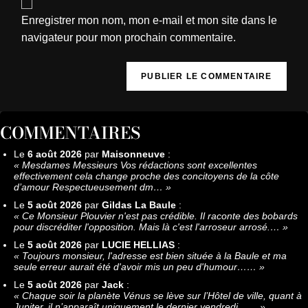
Enregistrer mon nom, mon e-mail et mon site dans le
navigateur pour mon prochain commentaire.
COMMENTAIRES
Le
6 août 2026
par
Maisonneuve
:
«
Mesdames Messieurs Vos rédactions sont excellentes
effectivement cela change proche des concitoyens de la côte
d’amour Respectueusement dm…
»
Le
5 août 2026
par
Gildas La Baule
:
«
Ce Monsieur Plouvier n'est pas crédible. Il raconte des bobards
pour discréditer l'opposition. Mais là c'est l'arroseur arrosé.…
»
Le
5 août 2026
par
LUCIE HELLIAS
:
«
Toujours monsieur, l'adresse est bien située à la Baule et ma
seule erreur aurait été d'avoir mis un peu d'humour……
»
Le
5 août 2026
par
Jack
:
«
Chaque soir la planète Vénus se lève sur l’Hôtel de ville, quant à
Jupiter, il n’apparaît uniquement le dernier vendredi……
»