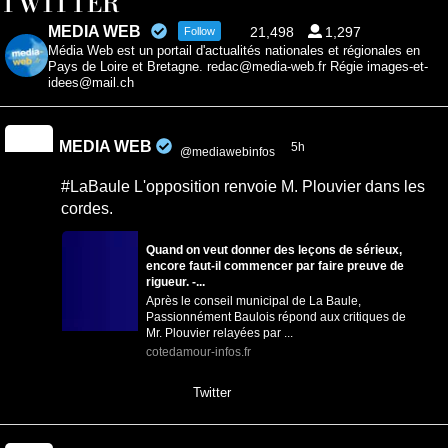
TWITTER
MEDIA WEB
21,498
1,297
Follow
Média Web est un portail d'actualités nationales et régionales en
Pays de Loire et Bretagne. redac@media-web.fr Régie images-et-
idees@mail.ch
MEDIA WEB
5h
@mediawebinfos
·
#LaBaule L'opposition renvoie M. Plouvier dans les
cordes.
Quand on veut donner des leçons de sérieux,
encore faut-il commencer par faire preuve de
rigueur. -...
Après le conseil municipal de La Baule,
Passionnément Baulois répond aux critiques de
Mr. Plouvier relayées par ...
cotedamour-infos.fr
0
0
Twitter