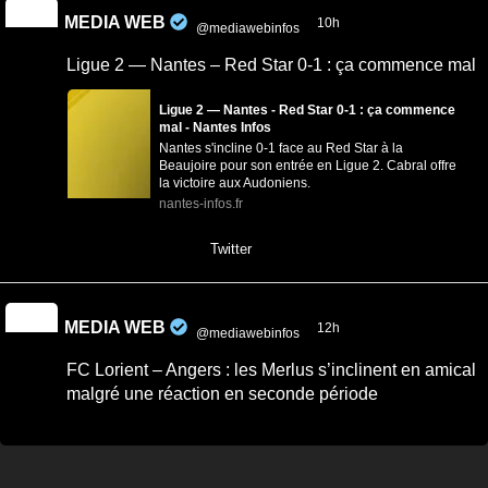
MEDIA WEB
10h
@mediawebinfos
·
Ligue 2 — Nantes – Red Star 0-1 : ça commence mal
Ligue 2 — Nantes - Red Star 0-1 : ça commence
mal - Nantes Infos
Nantes s'incline 0-1 face au Red Star à la
Beaujoire pour son entrée en Ligue 2. Cabral offre
la victoire aux Audoniens.
nantes-infos.fr
0
0
Twitter
MEDIA WEB
12h
@mediawebinfos
·
FC Lorient – Angers : les Merlus s’inclinent en amical
malgré une réaction en seconde période
FC Lorient – Angers : les Merlus s’inclinent en
amical malgré une réaction en seconde période
-...