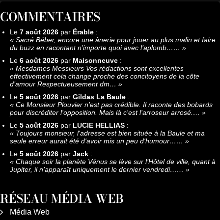
COMMENTAIRES
Le
7 août 2026
par
Érable
:
«
Sacré Béber, encore une ânerie pour jouer au plus malin et faire
du buzz en racontant n’importe quoi avec l’aplomb……
»
Le
6 août 2026
par
Maisonneuve
:
«
Mesdames Messieurs Vos rédactions sont excellentes
effectivement cela change proche des concitoyens de la côte
d’amour Respectueusement dm…
»
Le
5 août 2026
par
Gildas La Baule
:
«
Ce Monsieur Plouvier n'est pas crédible. Il raconte des bobards
pour discréditer l'opposition. Mais là c'est l'arroseur arrosé.…
»
Le
5 août 2026
par
LUCIE HELLIAS
:
«
Toujours monsieur, l'adresse est bien située à la Baule et ma
seule erreur aurait été d'avoir mis un peu d'humour……
»
Le
5 août 2026
par
Jack
:
«
Chaque soir la planète Vénus se lève sur l’Hôtel de ville, quant à
Jupiter, il n’apparaît uniquement le dernier vendredi……
»
RÉSEAU MÉDIA WEB
Média Web