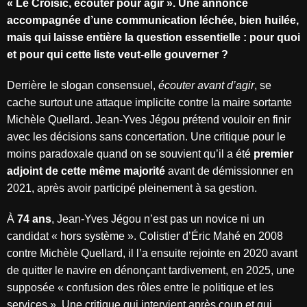
« Le Croisic, écouter pour agir ». Une annonce
accompagnée d’une communication léchée, bien huilée,
mais qui laisse entière la question essentielle : pour quoi
et pour qui cette liste veut-elle gouverner ?
Derrière le slogan consensuel,
écouter avant d’agir
, se
cache surtout une attaque implicite contre la maire sortante
Michèle Quellard. Jean-Yves Jégou prétend vouloir en finir
avec les décisions sans concertation. Une critique pour le
moins paradoxale quand on se souvient qu’il a été
premier
adjoint de cette même majorité
avant de démissionner en
2021, après avoir participé pleinement à sa gestion.
À
74 ans
, Jean-Yves Jégou n’est pas un novice ni un
candidat « hors système ». Colistier d’Éric Mahé en 2008
contre Michèle Quellard, il l’a ensuite rejointe en 2020 avant
de quitter le navire en dénonçant tardivement, en 2025, une
supposée « confusion des rôles entre le politique et les
services ». Une critique qui intervient après coup et qui