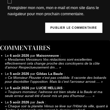
Enregistrer mon nom, mon e-mail et mon site dans le
navigateur pour mon prochain commentaire.
COMMENTAIRES
Le
6 août 2026
par
Maisonneuve
:
«
Mesdames Messieurs Vos rédactions sont excellentes
effectivement cela change proche des concitoyens de la côte
d’amour Respectueusement dm…
»
Le
5 août 2026
par
Gildas La Baule
:
«
Ce Monsieur Plouvier n'est pas crédible. Il raconte des bobards
pour discréditer l'opposition. Mais là c'est l'arroseur arrosé.…
»
Le
5 août 2026
par
LUCIE HELLIAS
:
«
Toujours monsieur, l'adresse est bien située à la Baule et ma
seule erreur aurait été d'avoir mis un peu d'humour……
»
Le
5 août 2026
par
Jack
:
«
Chaque soir la planète Vénus se lève sur l’Hôtel de ville, quant à
Jupiter, il n’apparaît uniquement le dernier vendredi……
»