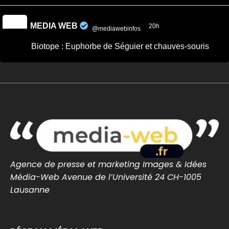
MEDIA WEB
20h
@mediawebinfos
·
Biotope : Euphorbe de Séguier et chauves-souris
désormais protégées en Loire-Atlantique
Biotope : Euphorbe de Séguier et chauves-
souris désormais protégées en Loire-Atlantique
- Saint...
Une plante et des chauves-souris désormais
protégées en Loire-Atlantique par un arrêté de
protection de biotope
saintnazaire-infos.fr
0
0
Twitter
Agence de presse et marketing Images & Idées
Média-Web Avenue de l’Université 24 CH-1005
Lausanne
MEDIA WEB
24h
@mediawebinfos
·
Celtiques de Guérande 2026 : le grand rendez-vous
breton revient ce week-end