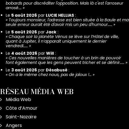
bobards pour discréditer l'opposition. Mais là c'est l'arroseur
arrosé.…
»
Le
5 août 2026
par
LUCIE HELLIAS
:
«
Toujours monsieur, l'adresse est bien située à la Baule et ma
seule erreur aurait été d'avoir mis un peu d'humour……
»
Le
5 août 2026
par
Jack
:
«
Chaque soir la planète Vénus se lève sur l’Hôtel de ville,
quant à Jupiter, il n’apparaît uniquement le dernier
vendredi……
»
Le
4 août 2026
par
Will
:
«
Ces nouvelles manières de toucher à un brin de pouvoir
font également que les gens peuvent tricher et se définir……
»
Le
3 août 2026
par
Désabusé
:
«
On a le même chez nous, pas de jaloux !…
»
RÉSEAU MÉDIA WEB
Média Web
Côte d’Amour
Saint-Nazaire
Angers