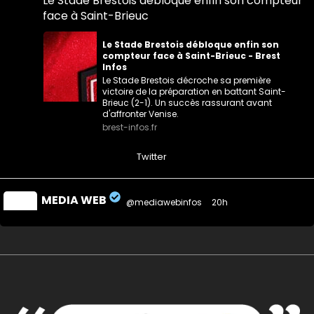
Le Stade Brestois débloque enfin son compteur
face à Saint-Brieuc
Le Stade Brestois débloque enfin son
compteur face à Saint-Brieuc - Brest
Infos
Le Stade Brestois décroche sa première
victoire de la préparation en battant Saint-
Brieuc (2-1). Un succès rassurant avant
d'affronter Venise.
brest-infos.fr
0
0
Twitter
MEDIA WEB
@mediawebinfos
·
20h
#LaBaule L'opposition renvoie M. Plouvier dans
les cordes.
Quand on veut donner des leçons de
sérieux, encore faut-il commencer par
faire preuve de rigueur. -...