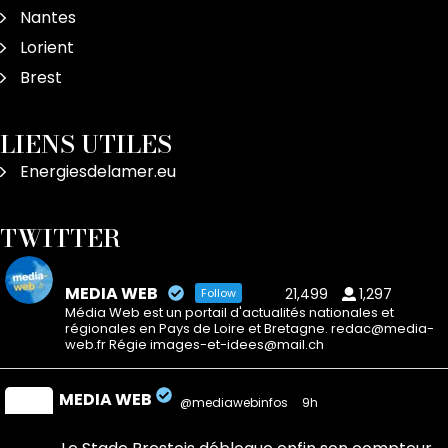
Nantes
Lorient
Brest
LIENS UTILES
Energiesdelamer.eu
TWITTER
MEDIA WEB
21,499
1,297
Follow
Média Web est un portail d'actualités nationales et
régionales en Pays de Loire et Bretagne. redac@media-
web.fr Régie images-et-idees@mail.ch
MEDIA WEB
@mediawebinfos
·
9h