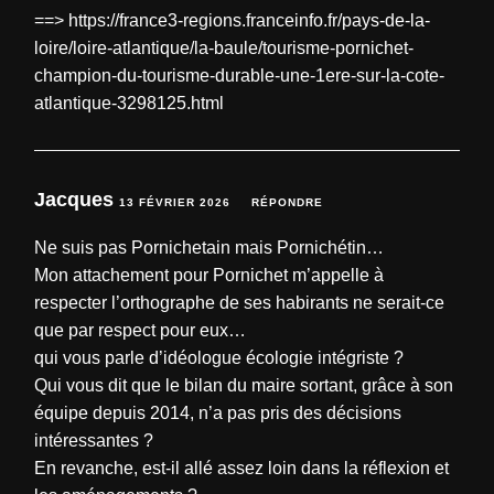
==>
https://france3-regions.franceinfo.fr/pays-de-la-
loire/loire-atlantique/la-baule/tourisme-pornichet-
champion-du-tourisme-durable-une-1ere-sur-la-cote-
atlantique-3298125.html
Jacques
13 FÉVRIER 2026
RÉPONDRE
Ne suis pas Pornichetain mais Pornichétin…
Mon attachement pour Pornichet m’appelle à
respecter l’orthographe de ses habirants ne serait-ce
que par respect pour eux…
qui vous parle d’idéologue écologie intégriste ?
Qui vous dit que le bilan du maire sortant, grâce à son
équipe depuis 2014, n’a pas pris des décisions
intéressantes ?
En revanche, est-il allé assez loin dans la réflexion et