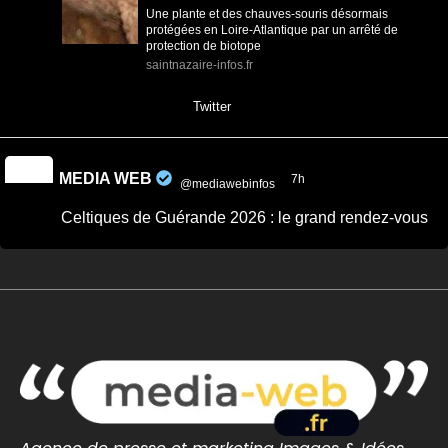
Une plante et des chauves-souris désormais
protégées en Loire-Atlantique par un arrêté de
protection de biotope
saintnazaire-infos.fr
0
0
Twitter
MEDIA WEB
7h
@mediawebinfos
·
Celtiques de Guérande 2026 : le grand rendez-vous
breton revient ce week-end
Celtiques de Guérande 2026 : le grand rendez-
vous breton revient ce week-end - Côte
d'Amour Infos
Celtiques de Guérande 2026 : dates, programme
et artistes attendus pour ce grand rendez-vous
breton avec Fest-Noz et traditions celtiques.
cotedamour-infos.fr
0
0
Twitter