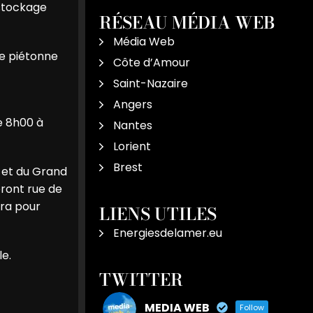
 stockage
RÉSEAU MÉDIA WEB
Média Web
de piétonne
Côte d’Amour
Saint-Nazaire
Angers
e 8h00 à
Nantes
Lorient
Brest
s et du Grand
eront rue de
era pour
LIENS UTILES
Energiesdelamer.eu
le.
TWITTER
MEDIA WEB
Follow