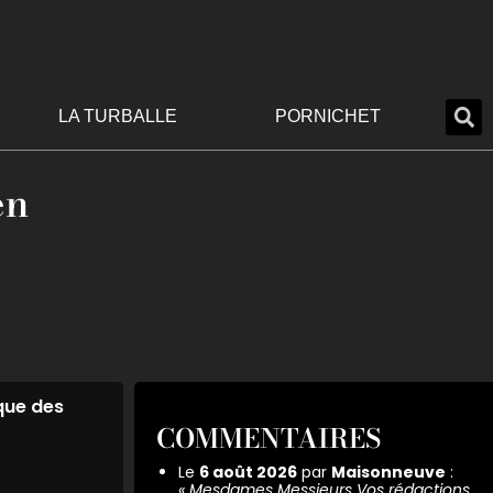
LA TURBALLE
PORNICHET
en
ique des
COMMENTAIRES
Le
6 août 2026
par
Maisonneuve
:
«
Mesdames Messieurs Vos rédactions