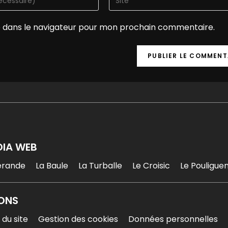
e dans le navigateur pour mon prochain commentaire.
DIA WEB
érande
La Baule
La Turballe
Le Croisic
Le Pouligue
ONS
 du site
Gestion des cookies
Données personnelles