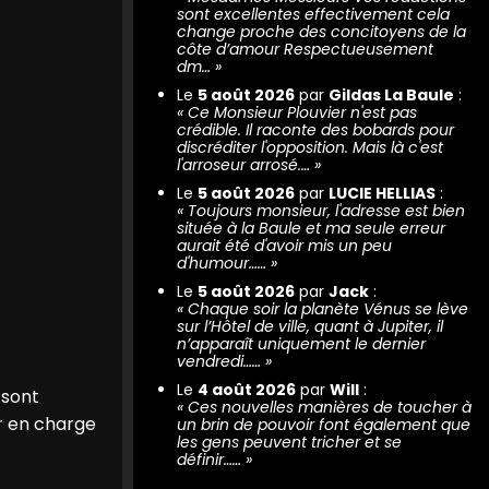
sont excellentes effectivement cela
change proche des concitoyens de la
côte d’amour Respectueusement
dm…
»
Le
5 août 2026
par
Gildas La Baule
:
«
Ce Monsieur Plouvier n'est pas
crédible. Il raconte des bobards pour
discréditer l'opposition. Mais là c'est
l'arroseur arrosé.…
»
Le
5 août 2026
par
LUCIE HELLIAS
:
«
Toujours monsieur, l'adresse est bien
située à la Baule et ma seule erreur
aurait été d'avoir mis un peu
d'humour……
»
Le
5 août 2026
par
Jack
:
«
Chaque soir la planète Vénus se lève
sur l’Hôtel de ville, quant à Jupiter, il
n’apparaît uniquement le dernier
vendredi……
»
Le
4 août 2026
par
Will
:
 sont
«
Ces nouvelles manières de toucher à
er en charge
un brin de pouvoir font également que
les gens peuvent tricher et se
définir……
»