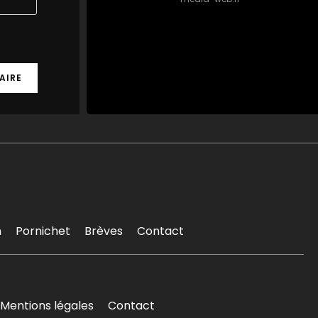
0
0
Twitter
MEDIA
@mediawebinfos
·
16h
WEB
Biotope : Euphorbe de
Séguier et chauves-souris
désormais protégées en
Loire-Atlantique
Biotope : Euphorbe de
Séguier et chauves-
souris désormais
protégées en Loire-
Atlantique - Saint...
n
Pornichet
Brèves
Contact
Une plante et des
chauves-souris
désormais protégées en
Loire-Atlantique par un
arrêté de protection de
biotope
saintnazaire-infos.fr
Mentions légales
Contact