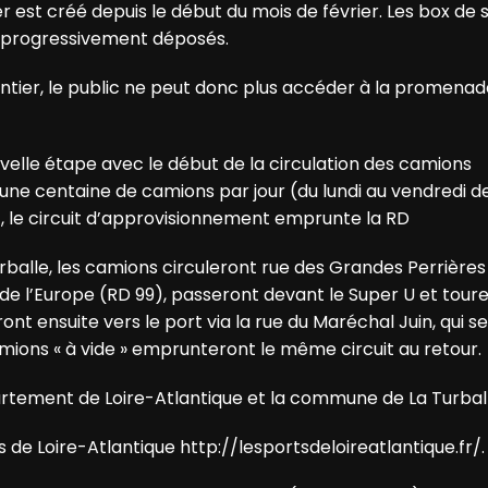
r est créé depuis le début du mois de février. Les box de
t progressivement déposés.
antier, le public ne peut donc plus accéder à la promena
uvelle étape avec le début de la circulation des camions
 une centaine de camions par jour (du lundi au vendredi d
), le circuit d’approvisionnement emprunte la RD
Turballe, les camions circuleront rue des Grandes Perrière
d de l’Europe (RD 99), passeront devant le Super U et tour
ront ensuite vers le port via la rue du Maréchal Juin, qui s
amions « à vide » emprunteront le même circuit au retour.
partement de Loire-Atlantique et la commune de La Turbal
s de Loire-Atlantique http://lesportsdeloireatlantique.fr/.