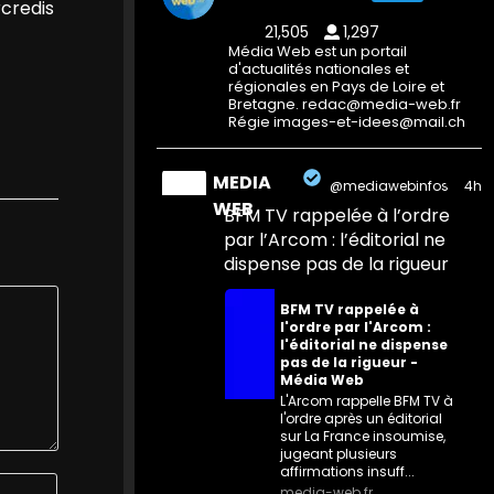
rcredis
21,505
1,297
Média Web est un portail
d'actualités nationales et
régionales en Pays de Loire et
Bretagne. redac@media-web.fr
Régie images-et-idees@mail.ch
MEDIA
@mediawebinfos
·
4h
WEB
BFM TV rappelée à l’ordre
par l’Arcom : l’éditorial ne
dispense pas de la rigueur
BFM TV rappelée à
l'ordre par l'Arcom :
l'éditorial ne dispense
pas de la rigueur -
Média Web
L'Arcom rappelle BFM TV à
l'ordre après un éditorial
sur La France insoumise,
jugeant plusieurs
affirmations insuff...
media-web.fr