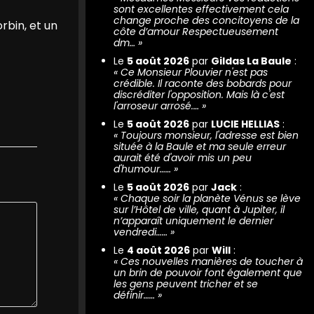
sont excellentes effectivement cela
change proche des concitoyens de la
rbin, et un
côte d’amour Respectueusement
dm…
»
Le
5 août 2026
par
Gildas La Baule
:
«
Ce Monsieur Plouvier n'est pas
crédible. Il raconte des bobards pour
discréditer l'opposition. Mais là c'est
l'arroseur arrosé.…
»
Le
5 août 2026
par
LUCIE HELLIAS
:
«
Toujours monsieur, l'adresse est bien
située à la Baule et ma seule erreur
aurait été d'avoir mis un peu
d'humour……
»
Le
5 août 2026
par
Jack
:
«
Chaque soir la planète Vénus se lève
sur l’Hôtel de ville, quant à Jupiter, il
n’apparaît uniquement le dernier
vendredi……
»
Le
4 août 2026
par
Will
:
«
Ces nouvelles manières de toucher à
un brin de pouvoir font également que
les gens peuvent tricher et se
définir……
»