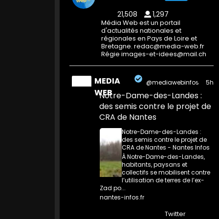
21,508
1,297
Média Web est un portail
d'actualités nationales et
régionales en Pays de Loire et
Bretagne. redac@media-web.fr
Régie images-et-idees@mail.ch
MEDIA
@mediawebinfos
·
5h
WEB
Notre-Dame-des-Landes :
des semis contre le projet de
CRA de Nantes
Notre-Dame-des-Landes :
des semis contre le projet de
CRA de Nantes - Nantes Infos
À Notre-Dame-des-Landes,
habitants, paysans et
collectifs se mobilisent contre
l’utilisation de terres de l’ex-
Zad po...
nantes-infos.fr
0
0
Twitter