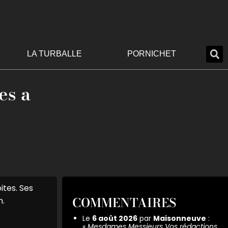
LA TURBALLE
PORNICHET
es a
tes. Ses
COMMENTAIRES
n.
Le
6 août 2026
par
Maisonneuve
:
«
Mesdames Messieurs Vos rédactions