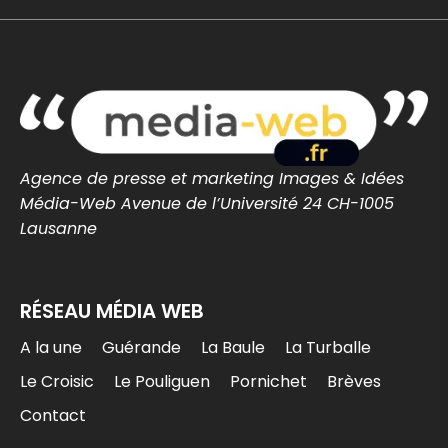
FC Lorient – Angers : les Merlus
s’inclinent en amical malgré une
réaction en seconde période -...
FC Lorient – Angers : les Merlus s’inclinent 2-1
en match amical à Inzinzac-Lochrist.
Résumé, buts et réacti...
lorient-infos.fr
0
0
Twitter
Agence de presse et marketing Images & Idées
Média-Web Avenue de l’Université 24 CH-1005
MEDIA WEB
Lausanne
@mediawebinfos
·
7 Août
Une arnaque aux faux agents refait surface en
Loire-Atlantique : la police appelle à la vigilance
RÉSEAU MÉDIA WEB
Une arnaque aux faux agents refait
A la une
Guérande
La Baule
La Turballe
surface en Loire-Atlantique : la police
appelle à la vigilance -...
Le Croisic
Le Pouliguen
Pornichet
Brèves
La police alerte en Loire-Atlantique après
plusieurs vols et tentatives d’escroquerie
Contact
impliquant de faux agents. Conseils pour
éviter les pièges.