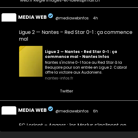
web.fr Régie images-et-idees@mail.ch
MEDIA WEB
@mediawebinfos
·
4h
Ligue 2 — Nantes – Red Star 0-1 : ça commence
mal
Ligue 2 — Nantes - Red Star 0-1 : ça
commence mal - Nantes Infos
Nantes s'incline 0-1 face au Red Star à la
Beaujoire pour son entrée en Ligue 2. Cabral
offre la victoire aux Audoniens.
nantes-infos.fr
0
0
Twitter
MEDIA WEB
@mediawebinfos
·
6h
FC Lorient – Angers : les Merlus s’inclinent en
amical malgré une réaction en seconde période