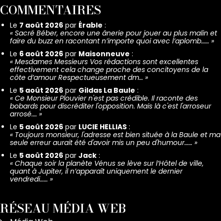
COMMENTAIRES
Le
7 août 2026
par
Érable
:
«
Sacré Béber, encore une ânerie pour jouer au plus malin et
faire du buzz en racontant n’importe quoi avec l’aplomb……
»
Le
6 août 2026
par
Maisonneuve
:
«
Mesdames Messieurs Vos rédactions sont excellentes
effectivement cela change proche des concitoyens de la
côte d’amour Respectueusement dm…
»
Le
5 août 2026
par
Gildas La Baule
:
«
Ce Monsieur Plouvier n'est pas crédible. Il raconte des
bobards pour discréditer l'opposition. Mais là c'est l'arroseur
arrosé.…
»
Le
5 août 2026
par
LUCIE HELLIAS
:
«
Toujours monsieur, l'adresse est bien située à la Baule et ma
seule erreur aurait été d'avoir mis un peu d'humour……
»
Le
5 août 2026
par
Jack
:
«
Chaque soir la planète Vénus se lève sur l’Hôtel de ville,
quant à Jupiter, il n’apparaît uniquement le dernier
vendredi……
»
RÉSEAU MÉDIA WEB