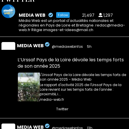
MEDIA WEB
21,497
1,297
Follow
Média Web est un portail d'actualités nationales et
régionales en Pays de Loire et Bretagne. redac@media-
web.fr Régie images-et-idees@mail.ch
MEDIA WEB
@mediawebinfos
·
5h
L’Urssaf Pays de la Loire dévoile les temps forts
de son année 2025
L'Urssaf Pays de la Loire dévoile les temps forts de
son année 2025 - Média Web
Le rapport d'activité 2025 de l'Urssaf Pays de la
Loire revient sur les temps forts de l'année :
proximité, i...
media-web.fr
0
0
Twitter
MEDIA WEB
@mediawebinfos
·
13h