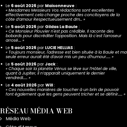
Le
6 août 2026
par
Maisonneuve
:
«
Mesdames Messieurs Vos rédactions sont excellentes
effectivement cela change proche des concitoyens de la
côte d’amour Respectueusement dm…
»
Le
5 août 2026
par
Gildas La Baule
:
«
Ce Monsieur Plouvier n'est pas crédible. Il raconte des
bobards pour discréditer l'opposition. Mais là c'est l'arroseur
arrosé.…
»
Le
5 août 2026
par
LUCIE HELLIAS
:
«
Toujours monsieur, l'adresse est bien située à la Baule et ma
seule erreur aurait été d'avoir mis un peu d'humour……
»
Le
5 août 2026
par
Jack
:
«
Chaque soir la planète Vénus se lève sur l’Hôtel de ville,
quant à Jupiter, il n’apparaît uniquement le dernier
vendredi……
»
Le
4 août 2026
par
Will
:
«
Ces nouvelles manières de toucher à un brin de pouvoir
font également que les gens peuvent tricher et se définir……
»
RÉSEAU MÉDIA WEB
Média Web