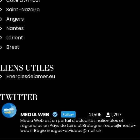
Côte d’Amour
Saint-Nazaire
Angers
Nantes
Lorient
Brest
LIENS UTILES
Energiesdelamer.eu
TWITTER
MEDIA WEB
21,505
1,297
Follow
Média Web est un portail d'actualités nationales et
régionales en Pays de Loire et Bretagne. redac@media-
web.fr Régie images-et-idees@mail.ch