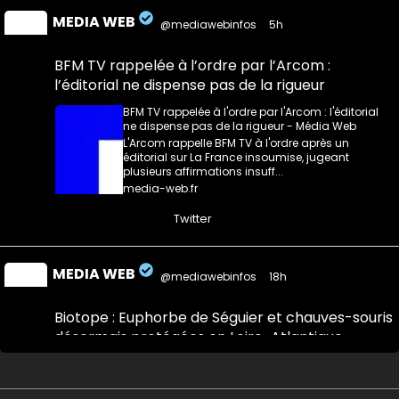
MEDIA WEB
@mediawebinfos
·
5h
BFM TV rappelée à l’ordre par l’Arcom :
l’éditorial ne dispense pas de la rigueur
BFM TV rappelée à l'ordre par l'Arcom : l'éditorial
ne dispense pas de la rigueur - Média Web
L'Arcom rappelle BFM TV à l'ordre après un
éditorial sur La France insoumise, jugeant
plusieurs affirmations insuff...
media-web.fr
0
0
Twitter
MEDIA WEB
@mediawebinfos
·
18h
Biotope : Euphorbe de Séguier et chauves-souris
désormais protégées en Loire-Atlantique
Biotope : Euphorbe de Séguier et chauves-souris
désormais protégées en Loire-Atlantique - Saint...
Une plante et des chauves-souris désormais