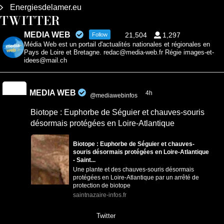
Energiesdelamer.eu
TWITTER
MEDIA WEB
21,504
1,297
Follow
Média Web est un portail d'actualités nationales et régionales en
Pays de Loire et Bretagne. redac@media-web.fr Régie images-et-
idees@mail.ch
MEDIA WEB
4h
@mediawebinfos
·
Biotope : Euphorbe de Séguier et chauves-souris
désormais protégées en Loire-Atlantique
Biotope : Euphorbe de Séguier et chauves-
souris désormais protégées en Loire-Atlantique
- Saint...
Une plante et des chauves-souris désormais
protégées en Loire-Atlantique par un arrêté de
protection de biotope
saintnazaire-infos.fr
0
0
Twitter