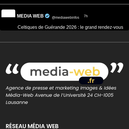
MEDIA WEB
7h
@mediawebinfos
·
Celtiques de Guérande 2026 : le grand rendez-vous
breton revient ce week-end
Celtiques de Guérande 2026 : le grand rendez-
vous breton revient ce week-end - Côte
d'Amour Infos
Celtiques de Guérande 2026 : dates, programme
et artistes attendus pour ce grand rendez-vous
breton avec Fest-Noz et traditions celtiques.
cotedamour-infos.fr
0
0
Twitter
Agence de presse et marketing Images & Idées
Média-Web Avenue de l’Université 24 CH-1005
Lausanne
MEDIA WEB
8h
@mediawebinfos
·
#BREST Stade Brestois : Joseph Nonge, un premier
RÉSEAU MÉDIA WEB
renfort au milieu pour lancer le mercato