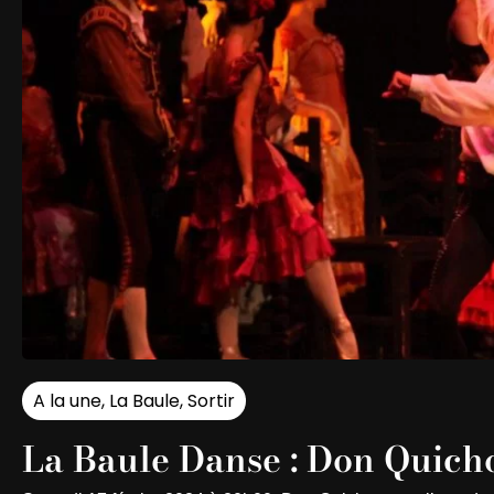
A la une
,
La Baule
,
Sortir
La Baule Danse : Don Quicho