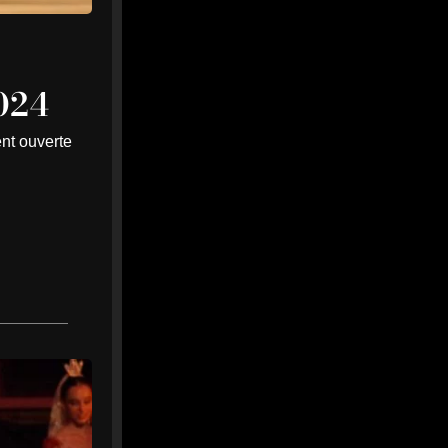
Joseph Nonge, un premier
renfort au milieu pour lancer
le mercato
2024
Stade Brestois : Joseph
Nonge, un premier
renfort au milieu pour
ent ouverte
lancer le mercato -
Brest Infos
Le Stade Brestois
officialise sa première
recrue de l’été avec
Joseph Nonge. Le milieu
belge de 21 ans s’en...
brest-infos.fr
0
0
Twitter
MEDIA
@mediawebinfos
·
17h
WEB
FC Nantes : accord trouvé
pour le retour de Saïdou Sow,
la piste Yanis Zouaoui se