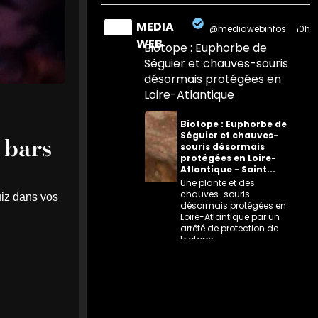
MEDIA
@mediawebinfos
·
10h
WEB
Biotope : Euphorbe de
Séguier et chauves-souris
désormais protégées en
Loire-Atlantique
Biotope : Euphorbe de
Séguier et chauves-
 bars
souris désormais
protégées en Loire-
Atlantique - Saint...
Une plante et des
chauves-souris
uiz dans vos
désormais protégées en
Loire-Atlantique par un
arrêté de protection de
biotope
saintnazaire-infos.fr
0
0
Twitter