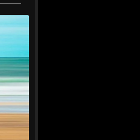
MEDIA
@mediawebinfos
·
13h
WEB
Celtiques de Guérande 2026 :
le grand rendez-vous breton
revient ce week-end
Celtiques de Guérande
2026 : le grand rendez-
vous breton revient ce
week-end - Côte
d'Amour Infos
Celtiques de Guérande
2026 : dates, programme
et artistes attendus pour
ce grand rendez-vous
breton avec Fest-Noz et
traditions celtiques.
cotedamour-infos.fr
0
0
Twitter
MEDIA
@mediawebinfos
·
14h
WEB
#BREST Stade Brestois :