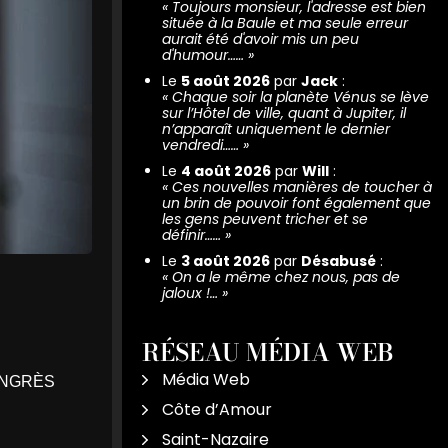
«
Toujours monsieur, l'adresse est bien
située à la Baule et ma seule erreur
aurait été d'avoir mis un peu
d'humour……
»
Le
5 août 2026
par
Jack
:
«
Chaque soir la planète Vénus se lève
sur l’Hôtel de ville, quant à Jupiter, il
n’apparaît uniquement le dernier
vendredi……
»
Le
4 août 2026
par
Will
:
«
Ces nouvelles manières de toucher à
un brin de pouvoir font également que
les gens peuvent tricher et se
définir……
»
Le
3 août 2026
par
Désabusé
:
«
On a le même chez nous, pas de
jaloux !…
»
RÉSEAU MÉDIA WEB
Média Web
CONGRÈS
Côte d’Amour
Saint-Nazaire