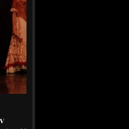
refroidit
FC Nantes : accord
trouvé pour le retour
de Saïdou Sow, la piste
Yanis Zouaoui se
refroidit -...
Le FC Nantes a trouvé un
accord avec Strasbourg
pour le retour de Saïdou
Sow en prêt avec option
d'achat. E...
nantes-infos.fr
0
0
Twitter
Afficher plus
ev