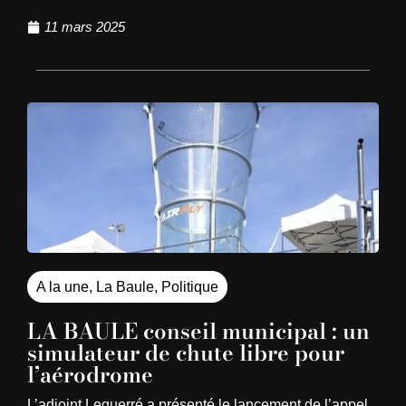
11 mars 2025
A la une
,
La Baule
,
Politique
LA BAULE conseil municipal : un
simulateur de chute libre pour
l’aérodrome
L’adjoint Lequerré a présenté le lancement de l’appel