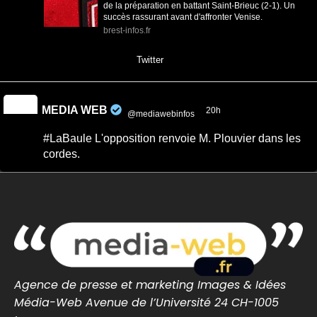
de la préparation en battant Saint-Brieuc (2-1). Un
succès rassurant avant d'affronter Venise.
brest-infos.fr
0
0
Twitter
MEDIA WEB
20h
@mediawebinfos
·
#LaBaule L'opposition renvoie M. Plouvier dans les
cordes.
Quand on veut donner des leçons de sérieux,
encore faut-il commencer par faire preuve de
rigueur. -...
Après le conseil municipal de La Baule,
Passionnément Baulois répond aux critiques de
Mr. Plouvier relayées par ...
cotedamour-infos.fr
Agence de presse et marketing Images & Idées
0
0
Twitter
Média-Web Avenue de l’Université 24 CH-1005